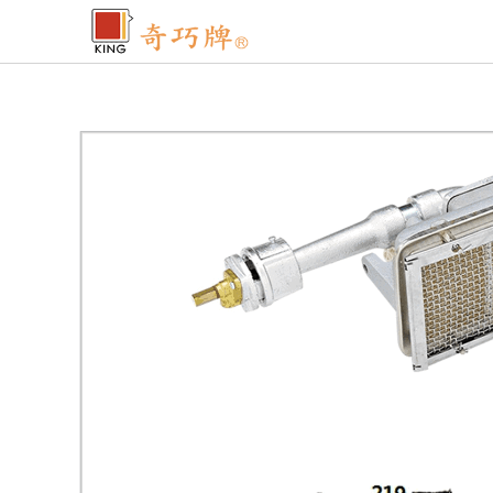
コ
ン
テ
ン
ツ
へ
ス
キ
ッ
プ