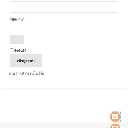
รหัสผ่าน
*
A
จำฉันไว้
l
เข้าสู่ระบบ
t
e
คุณจำรหัสผ่านไม่ได้?
r
n
a
t
i
ข้อ
ไลน์
ตะกร
v
สินค
e