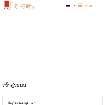
ข้าม
ไป
ที่
เนื้อหา
My Account
Nam nec tellus a odio tincidunt auctor a ornare odio.
เข้าสู่ระบบ
บังคับ
บังคับ
กรอก
กรอก
ชื่อผู้ใช้หรือที่อยู่อีเมล
*