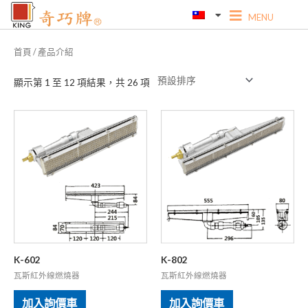
跳
到
內
首頁
/ 產品介紹
容
顯示第 1 至 12 項結果，共 26 項
K-602
K-802
瓦斯紅外線燃燒器
瓦斯紅外線燃燒器
加入詢價車
加入詢價車